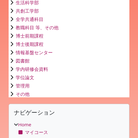
生活科学部
共創工学部
全学共通科目
教職科目 等、その他
博士前期課程
博士後期課程
情報基盤センター
図書館
学内研修会資料
学位論文
管理用
その他
ブロック
ナビゲーション をスキップする
ナビゲーション
Home
マイコース