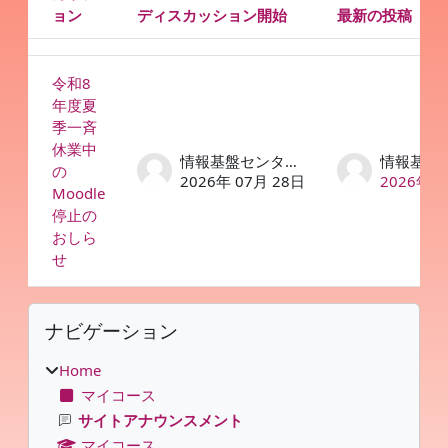
ョン
ディスカッション開始
最新の投稿
ステータス
ディスカッション一覧です。1 / 1 ディスカッションを表示し
令和8
年度夏
季一斉
休業中
情報基盤センター (Moodle担当)
の
2026年 07月 28日
2026年 0
Moodle
停止の
おしら
せ
ブロック
ナビゲーション をスキップする
ナビゲーション
Home
マイコース
サイトアナウンスメント
マイコース