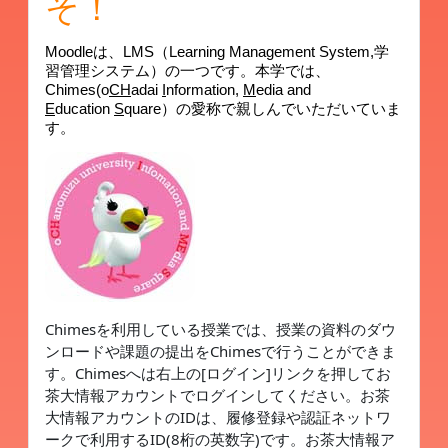
そ！
Moodleは、LMS（Learning Management System,学
習管理システム）の一つです。本学では、
Chimes(o
CH
adai
I
nformation,
M
edia and
E
ducation
S
quare）の愛称で親しんでいただいていま
す。
Chimesを利用している授業では、授業の資料のダウ
ンロードや課題の提出をChimesで行うことができま
す。Chimesへは右上の[ログイン]リンクを押してお
茶大情報アカウントでログインしてください。お茶
大情報アカウントのIDは、履修登録や認証ネットワ
ークで利用するID(8桁の英数字)
です。お茶大情報ア