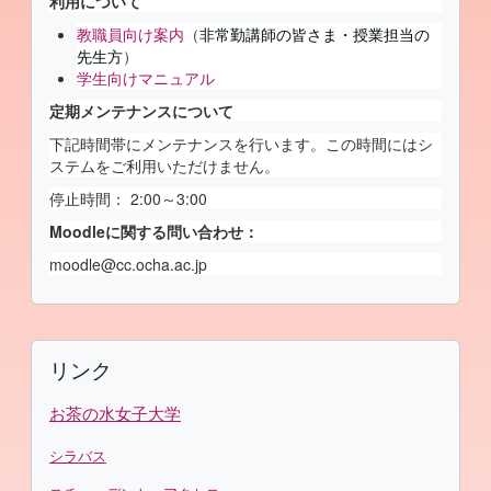
利用について
教職員向け案内
（
非常勤講師の皆さま・授業担当の
先生方
）
学生向けマニュアル
定期メンテナンスについて
下記時間帯にメンテナンスを行います。この時間にはシ
ステムをご利用いただけません。
停止時間： 2:00～3:00
Moodleに関する問い合わせ：
moodle@cc.ocha.ac.jp
補助ブロック
リンク をスキップする
リンク
お茶の水女子大学
シラバス