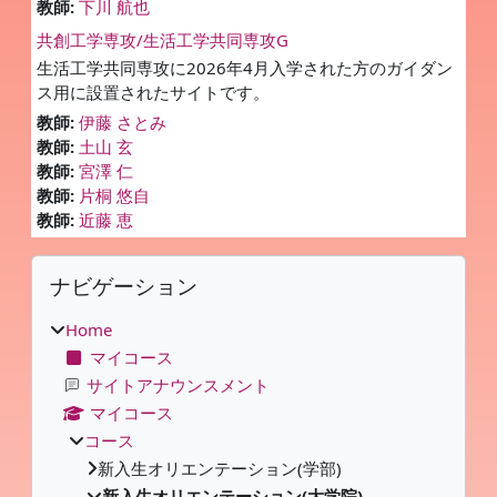
教師:
下川 航也
共創工学専攻/生活工学共同専攻G
生活工学共同専攻に2026年4月入学された方のガイダン
ス用に設置されたサイトです。
教師:
伊藤 さとみ
教師:
土山 玄
教師:
宮澤 仁
教師:
片桐 悠自
教師:
近藤 恵
ブロック
ナビゲーション をスキップする
ナビゲーション
Home
マイコース
サイトアナウンスメント
マイコース
コース
新入生オリエンテーション(学部)
新入生オリエンテーション(大学院)