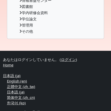
情報基盤センター
図書館
学内研修会資料
学位論文
管理用
その他
補助ブロック
あなたはログインしていません。 (
ログイン
)
Home
日本語 ‎(ja)‎
English ‎(en)‎
正體中文 ‎(zh_tw)‎
日本語 ‎(ja)‎
简体中文 ‎(zh_cn)‎
한국어 ‎(ko)‎