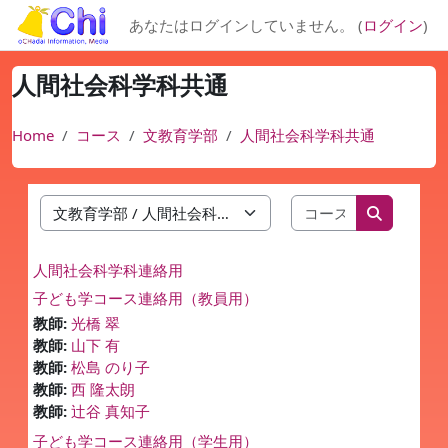
メインコンテンツへスキップする
あなたはログインしていません。 (
ログイン
)
人間社会科学科共通
Home
コース
文教育学部
人間社会科学科共通
コースを検索
コースカテゴリ
コースを
人間社会科学科連絡用
子ども学コース連絡用（教員用）
教師:
光橋 翠
教師:
山下 有
教師:
松島 のり子
教師:
西 隆太朗
教師:
辻谷 真知子
子ども学コース連絡用（学生用）