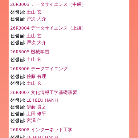
26R3003 データサイエンス（中級）
선생님:
土山 玄
선생님:
戸次 大介
26R3004 データサイエンス（上級）
선생님:
土山 玄
선생님:
戸次 大介
26R3005 機械学習
선생님:
土山 玄
26R3006 データマイニング
선생님:
佐藤 有理
선생님:
土山 玄
26R3007 文化情報工学基礎演習
선생님:
LE HIEU HANH
선생님:
伊藤 貴之
선생님:
土田 修平
선생님:
宮澤 仁
26R3008 インターネット工学
선생님:
LE HIEU HANH