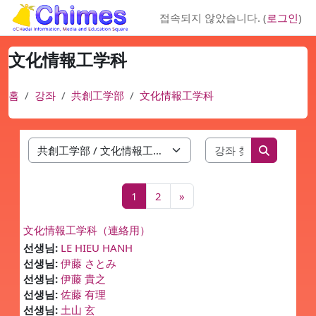
메인 콘텐츠로 건너뛰기
접속되지 않았습니다. (
로그인
)
文化情報工学科
홈
강좌
共創工学部
文化情報工学科
강좌 찾기
강좌 범주
강좌 찾기
페이지 1
페이지 2
다음 페이지
1
2
»
文化情報工学科（連絡用）
선생님:
LE HIEU HANH
선생님:
伊藤 さとみ
선생님:
伊藤 貴之
선생님:
佐藤 有理
선생님:
土山 玄