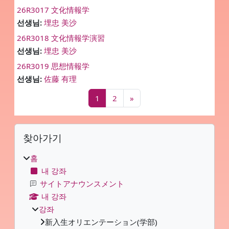
26R3017 文化情報学
선생님:
埋忠 美沙
26R3018 文化情報学演習
선생님:
埋忠 美沙
26R3019 思想情報学
선생님:
佐藤 有理
페이지 1
페이지 2
다음 페이지
1
2
»
블록
찾아가기 생략
찾아가기
홈
내 강좌
サイトアナウンスメント
내 강좌
강좌
新入生オリエンテーション(学部)