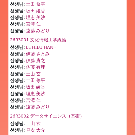
선생님:
土田 修平
선생님:
坂田 綾香
선생님:
埋忠 美沙
선생님:
宮澤 仁
선생님:
遠藤 みどり
26R3001 文化情報工学総論
선생님:
LE HIEU HANH
선생님:
伊藤 さとみ
선생님:
伊藤 貴之
선생님:
佐藤 有理
선생님:
土山 玄
선생님:
土田 修平
선생님:
坂田 綾香
선생님:
埋忠 美沙
선생님:
宮澤 仁
선생님:
遠藤 みどり
26R3002 データサイエンス（基礎）
선생님:
土山 玄
선생님:
戸次 大介