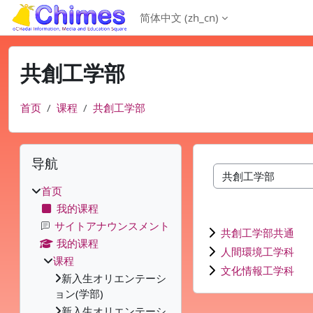
跳到主要内容
简体中文 ‎(zh_cn)‎
共創工学部
首页
课程
共創工学部
版块
跳过 导航
导航
课程类别
首页
我的课程
サイトアナウンスメント
共創工学部共通
我的课程
人間環境工学科
课程
文化情報工学科
新入生オリエンテーシ
ョン(学部)
新入生オリエンテーシ