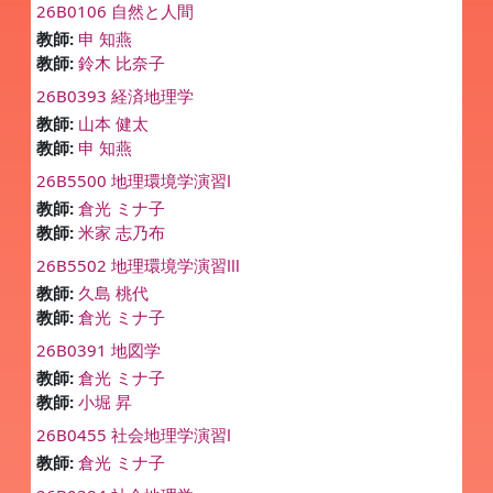
26B0106 自然と人間
教師:
申 知燕
教師:
鈴木 比奈子
26B0393 経済地理学
教師:
山本 健太
教師:
申 知燕
26B5500 地理環境学演習Ⅰ
教師:
倉光 ミナ子
教師:
米家 志乃布
26B5502 地理環境学演習Ⅲ
教師:
久島 桃代
教師:
倉光 ミナ子
26B0391 地図学
教師:
倉光 ミナ子
教師:
小堀 昇
26B0455 社会地理学演習Ⅰ
教師:
倉光 ミナ子