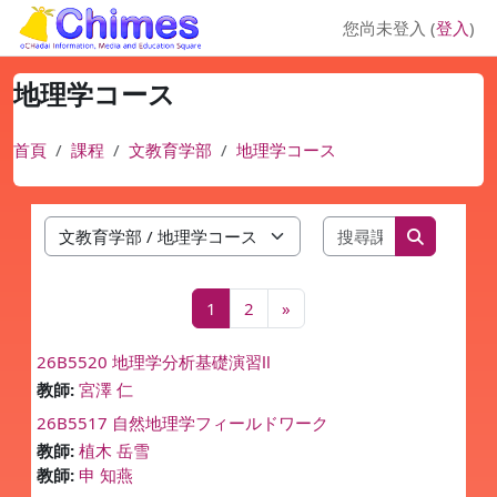
跳至主內容
您尚未登入 (
登入
)
地理学コース
首頁
課程
文教育学部
地理学コース
搜尋課程
課程類別
搜尋課程
第 1 頁
第 2 頁
下一頁
1
2
»
26B5520 地理学分析基礎演習Ⅱ
教師:
宮澤 仁
26B5517 自然地理学フィールドワーク
教師:
植木 岳雪
教師:
申 知燕