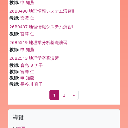
教師:
申 知燕
26B0498 地理情報システム演習Ⅱ
教師:
宮澤 仁
26B0497 地理情報システム演習Ⅰ
教師:
宮澤 仁
26B5519 地理学分析基礎演習Ⅰ
教師:
申 知燕
26B2513 地理学卒業演習
教師:
倉光 ミナ子
教師:
宮澤 仁
教師:
申 知燕
教師:
長谷川 直子
第 1 頁
第 2 頁
下一頁
1
2
»
區塊
跳過導覽區塊
導覽