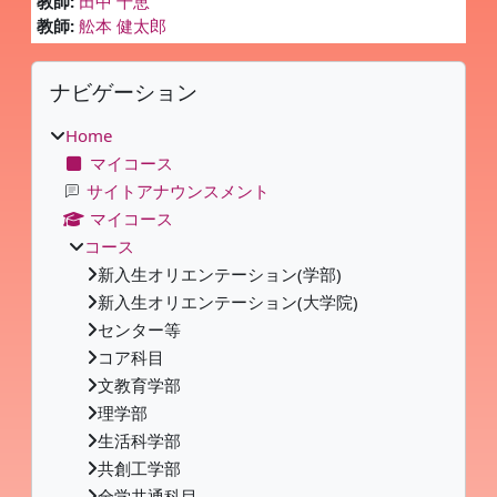
教師:
田中 千恵
教師:
舩本 健太郎
ブロック
ナビゲーション をスキップする
ナビゲーション
Home
マイコース
サイトアナウンスメント
マイコース
コース
新入生オリエンテーション(学部)
新入生オリエンテーション(大学院)
センター等
コア科目
文教育学部
理学部
生活科学部
共創工学部
全学共通科目