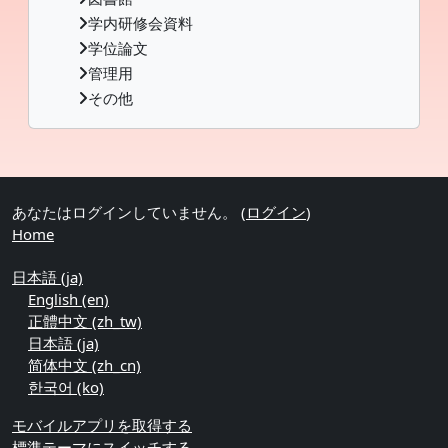
学内研修会資料
学位論文
管理用
その他
補助ブロック
あなたはログインしていません。 (
ログイン
)
Home
日本語 ‎(ja)‎
English ‎(en)‎
正體中文 ‎(zh_tw)‎
日本語 ‎(ja)‎
简体中文 ‎(zh_cn)‎
한국어 ‎(ko)‎
モバイルアプリを取得する
標準テーマにスイッチする