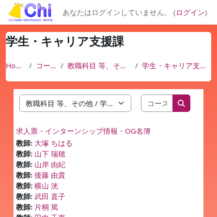
メインコンテンツへスキップする
あなたはログインしていません。 (
ログイン
)
学生・キャリア支援課
Home
コース
教職科目 等、その他
学生・キャリア支援課
コースを検索
コースカテゴリ
コースを
求人票・インターンシップ情報・OG名簿
教師:
大塚 ちはる
教師:
山下 瑞穂
教師:
山岸 由紀
教師:
後藤 由貴
教師:
横山 洸
教師:
武田 直子
教師:
片桐 篤